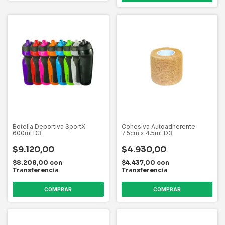
Botella Deportiva SportX
Cohesiva Autoadherente
600ml D3
7.5cm x 4.5mt D3
$9.120,00
$4.930,00
$8.208,00
con
$4.437,00
con
Transferencia
Transferencia
COMPRAR