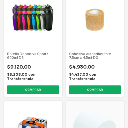
Botella Deportiva SportX
Cohesiva Autoadherente
600ml D3
7.5cm x 4.5mt D3
$9.120,00
$4.930,00
$8.208,00
con
$4.437,00
con
Transferencia
Transferencia
COMPRAR