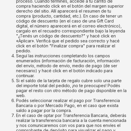
proceso. Cuando termines, accedé a tu carrito de
compra haciendo click en el botón del margen superior
derecho del sitio. Allí aparecerá el resumen de tu
compra (producto, cantidad, etc.). En caso de tener un
código de descuento (en el caso de una Gift Card
digital, el número aparecerá en el correo electrónico),
cargalo en el recuadro correspondiente bajo la leyenda
"¿Tenés un código de descuento?" y hacé click en
«Aplicar». Verificá que el pedido sea correcto y hacé
click en el botón "Finalizar compra" para realizar el
pedido.
Seguí las instrucciones completando los campos
enumerados (información de facturación, información
del envío, método de envío, medio de pago (de ser
necesario) y hacé click en el botón indicado para
continuar.
Si el saldo de la tarjeta de regalo cubre solo una parte
del importe total del pedido, ¡no te preocupes! Podés
pagar el resto con otro método de pago disponible en la
web.
Podés seleccionar realizar el pago por Transferencia
Bancaria o por Mercado Pago, en el caso que exista
saldo a pagar por la compra.
En el caso de optar por Transferencia Bancaria, deberás
realizar la transferencia bancaria a la cuenta mencionada
y nos comunicaremos con vos para que nos envíes el
comprobante de depósito para visualizar el pago y