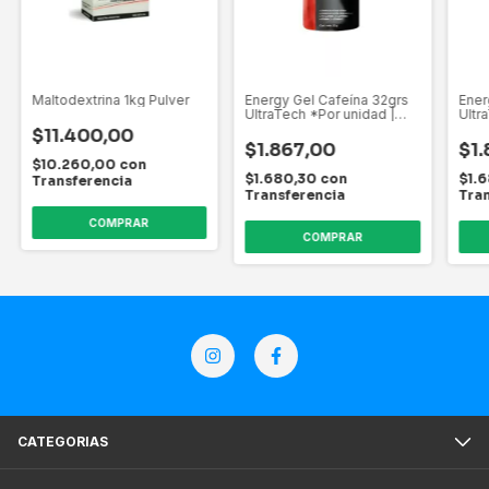
Maltodextrina 1kg Pulver
Energy Gel Cafeína 32grs
Ener
UltraTech *Por unidad |
Ultr
Arandano
Vaini
$11.400,00
$1.867,00
$1.
$10.260,00
con
$1.680,30
con
$1.
Transferencia
Transferencia
Tra
CATEGORIAS