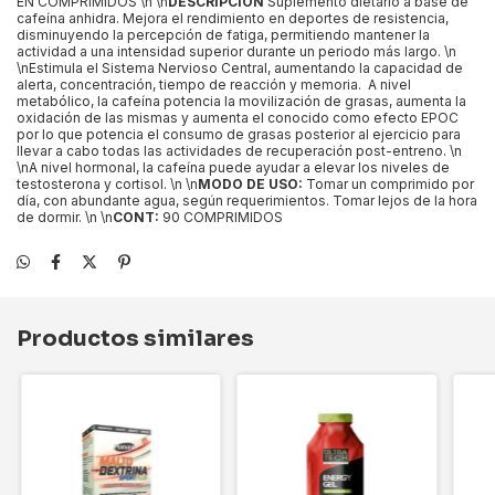
EN COMPRIMIDOS \n \n
DESCRIPCION
Suplemento dietario a base de
cafeína anhidra. Mejora el rendimiento en deportes de resistencia,
disminuyendo la percepción de fatiga, permitiendo mantener la
actividad a una intensidad superior durante un periodo más largo. \n
\nEstimula el Sistema Nervioso Central, aumentando la capacidad de
alerta, concentración, tiempo de reacción y memoria. A nivel
metabólico, la cafeína potencia la movilización de grasas, aumenta la
oxidación de las mismas y aumenta el conocido como efecto EPOC
por lo que potencia el consumo de grasas posterior al ejercicio para
llevar a cabo todas las actividades de recuperación post-entreno. \n
\nA nivel hormonal, la cafeína puede ayudar a elevar los niveles de
testosterona y cortisol. \n \n
MODO DE USO:
Tomar un comprimido por
día, con abundante agua, según requerimientos. Tomar lejos de la hora
de dormir. \n \n
CONT:
90 COMPRIMIDOS
Productos similares