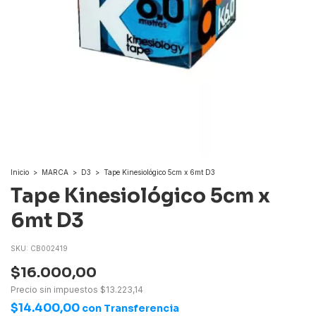
Inicio
>
MARCA
>
D3
>
Tape Kinesiológico 5cm x 6mt D3
Tape Kinesiológico 5cm x
6mt D3
SKU:
CB002419
$16.000,00
Precio sin impuestos
$13.223,14
$14.400,00
con
Transferencia