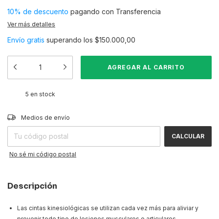
10% de descuento
pagando con Transferencia
Ver más detalles
Envío gratis
superando los
$150.000,00
5
en stock
CAMBIAR CP
Entregas para el CP:
Medios de envío
CALCULAR
No sé mi código postal
Descripción
Las cintas kinesiológicas se utilizan cada vez más para aliviar y
prevenir todo tipo de lesiones musculares o articulares.