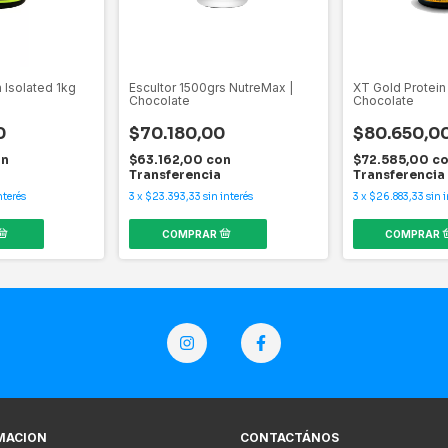
 Isolated 1kg
Escultor 1500grs NutreMax |
XT Gold Protein
Chocolate
Chocolate
0
$70.180,00
$80.650,0
on
$63.162,00
con
$72.585,00
c
Transferencia
Transferencia
nterés
3
x
$23.393,33
sin interés
3
x
$26.883,33
sin 
MACION
CONTACTÁNOS