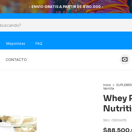
- ENVIO GRATIS A PARTIR DE $150.000 -
Mayoristas
FAQ
CONTACTO
Inicio
>
SUPLEME
Vainilla
Whey P
Nutriti
SKU:
CB004315
$88.500