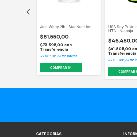
 Isolated 1kg
Just Whey 2lbs Star Nutrition
USA Soy Protein
HTN | Naranja
$81.550,00
0
$46.450,0
$73.395,00
con
on
$41.805,00
c
Transferencia
Transferencia
3
x
$27.183,33
sin interés
interés
3
x
$15.483,33
sin i
CATEGORIAS
INFOR