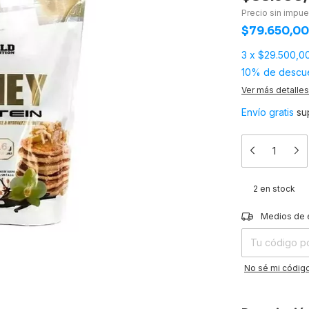
Precio sin impu
$79.650,0
3
x
$29.500,0
10% de descu
Ver más detalles
Envío gratis
su
2
en stock
Entregas para el
Medios de 
No sé mi código