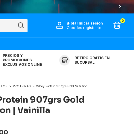
0
¡Hola!
Iniciá sesión
O podés registrarte
PRECIOS Y
RETIRO GRATIS EN
PROMOCIONES
SUCURSAL
EXCLUSIVOS ONLINE
NTOS
>
PROTEINAS
>
Whey Protein 907grs Gold Nutrition |
rotein 907grs Gold
on | Vainilla
,00