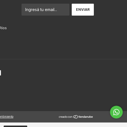
 Ríos
entimiento