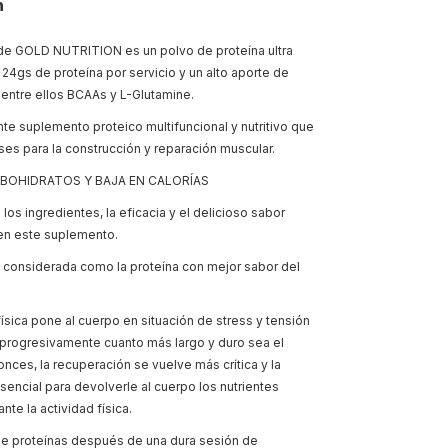
n
e GOLD NUTRITION es un polvo de proteína ultra
24gs de proteína por servicio y un alto aporte de
entre ellos BCAAs y L-Glutamine.
te suplemento proteico multifuncional y nutritivo que
ses para la construcción y reparación muscular.
RBOHIDRATOS Y BAJA EN CALORÍAS
 los ingredientes, la eficacia y el delicioso sabor
en este suplemento.
considerada como la proteína con mejor sabor del
física pone al cuerpo en situación de stress y tensión
rogresivamente cuanto más largo y duro sea el
tonces, la recuperación se vuelve más crítica y la
sencial para devolverle al cuerpo los nutrientes
nte la actividad física.
e proteínas después de una dura sesión de