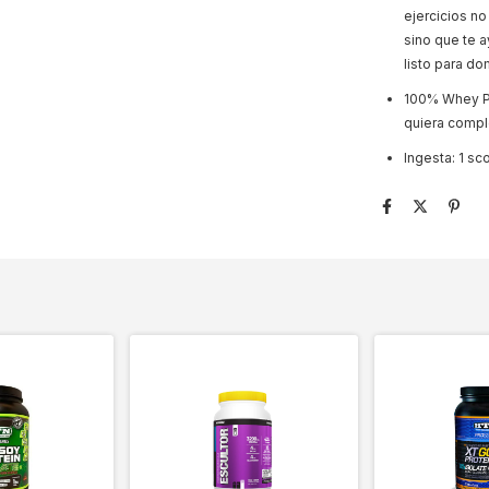
ejercicios no
sino que te a
listo para do
100% Whey Pr
quiera comple
Ingesta: 1 s