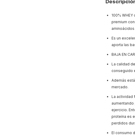
Descripció
100% WHEY d
premium con 
aminoácidos 
Es un excelen
aporta las ba
BAJA EN CA
La calidad de
conseguido 
Además está 
mercado.
La actividad 
aumentando p
ejercicio. En
proteína es e
perdidos dura
El consumo d