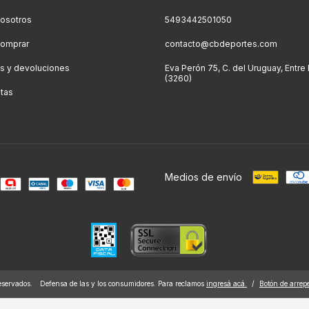
osotros
5493442501050
omprar
contacto@cbdeportes.com
s y devoluciones
Eva Perón 75, C. del Uruguay, Entre
(3260)
tas
Medios de envío
eservados.
Defensa de las y los consumidores. Para reclamos
ingresá acá.
/
Botón de arrep