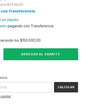
estos
$73.140,50
0
con
Transferencia
0
sin interés
ento
pagando con Transferencia
perando los
$150.000,00
CAMBIAR CP
 CP:
envío
CALCULAR
 postal