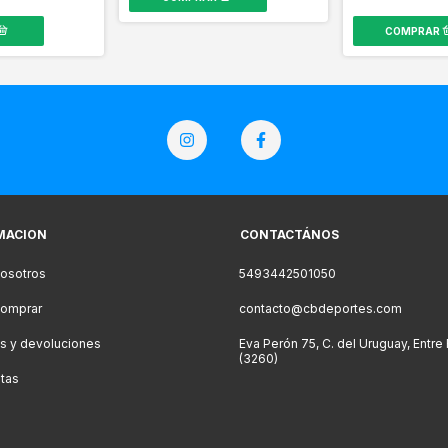
MACION
CONTACTÁNOS
osotros
5493442501050
omprar
contacto@cbdeportes.com
s y devoluciones
Eva Perón 75, C. del Uruguay, Entre
(3260)
tas