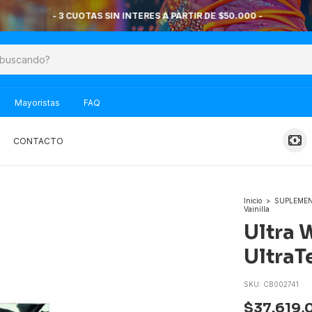
- 3 CUOTAS SIN INTERES A PARTIR DE $50.000 -
Mayoristas
FAQ
CONTACTO
Inicio
>
SUPLEME
Vainilla
Ultra 
UltraTe
SKU:
CB002741
$37.619,