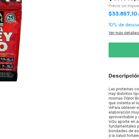
Precio sin impu
$33.857,10
10% de descu
Ver más detalles
Descripció
Las proteínas co
Hay distintos ti
mismas (Valor Bi
que ostenta el l
\nPara obtener e
elaboración muy
aprovechable y 
\nSu aporte en 
fundamentales pa
bondades de esta
a la salud forta