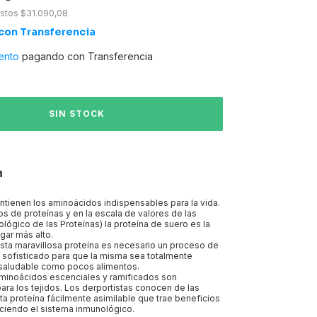
estos
$31.090,08
con
Transferencia
ento
pagando con Transferencia
n
ntienen los aminoácidos indispensables para la vida.
pos de proteínas y en la escala de valores de las
ológico de las Proteínas) la proteína de suero es la
ugar más alto.
sta maravillosa proteína es necesario un proceso de
 sofisticado para que la misma sea totalmente
saludable como pocos alimentos.
aminoácidos escenciales y ramificados son
ra los tejidos. Los derportistas conocen de las
 proteína fácilmente asimilable que trae beneficios
leciendo el sistema inmunológico.