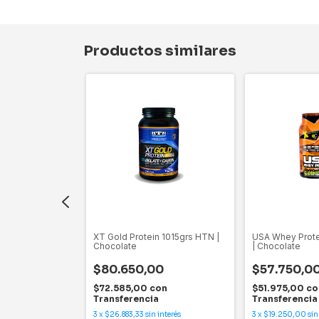
Productos similares
s NutreMax |
XT Gold Protein 1015grs HTN |
USA Whey Prot
Chocolate
| Chocolate
0
$80.650,00
$57.750,0
on
$72.585,00
con
$51.975,00
co
Transferencia
Transferencia
interés
3
x
$26.883,33
sin interés
3
x
$19.250,00
sin