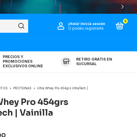
0
¡Hola!
Iniciá sesión
O podés registrarte
PRECIOS Y
RETIRO GRATIS EN
PROMOCIONES
SUCURSAL
EXCLUSIVOS ONLINE
NTOS
>
PROTEINAS
>
Ultra Whey Pro 454grs UltraTech |
Whey Pro 454grs
ch | Vainilla
00