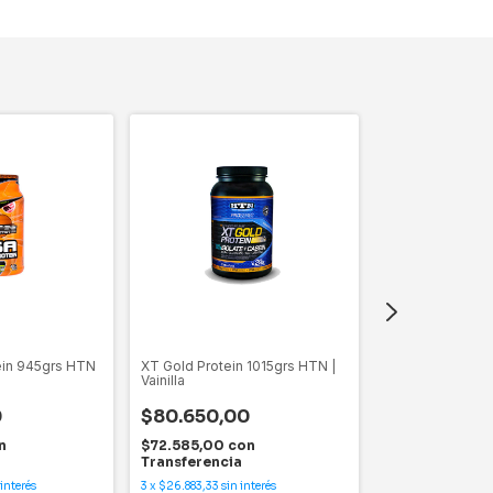
in 945grs HTN
XT Gold Protein 1015grs HTN |
Escultor 1500gr
Vainilla
Chocolate
0
$80.650,00
$70.180,00
n
$72.585,00
con
$63.162,00
co
Transferencia
Transferencia
 interés
3
x
$26.883,33
sin interés