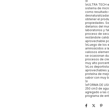
\n
\nULTRA TECH em
sistema de micro 
como resultado 
desnaturalizada
obtener el produ
propiedades. So
dietarios del mu
laboratorios y f
proceso de secad
restándole calida
aprovechable po
\nLuego de los 
aminoácidos a la
valiosos element
se ocasionan dur
procesos de cre
muy alto porcen
\nLos deportist
aprovechables y
proteína de mej
sabor con muy ba
\n
\nFORMA DE USO 
250 cm3 de agua
agregado a las 
programa de entr