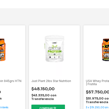
ein 945grs HTN
Just Plant 2lbs Star Nutrition
USA Whey Prote
| Frutilla
$48.150,00
0
$57.750,0
$43.335,00
con
n
$51.975,00
co
Transferencia
Transferencia
 interés
3
x
$19.250,00
sin