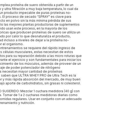
plea proteína de suero obtenida a partir de un
y ultra filtración a muy baja temperatura, lo cual da
un producto impecable de puras proteínas no-
s. El proceso de secado “SPRAY” es clave para
cto en polvo sin la más mínima pérdida de sus
lo las mejores plantas productoras de suplementos
ndo usan este proceso, en la mayoría de los
abricas que producen proteínas de suero se utiliza un
o por calor lo que desnaturaliza el producto,
d incluso a niveles de dejar a la proteína no-
r el organismo.
entrenamientos se requiere del rápido ingreso de
s células musculares, estas necesitan de estos
os para su reparación debido a las micro roturas que
ante el ejercicio y son fundamentales para iniciar los
cimiento de los músculos, además de proveer de un
taje de poder potenciador de nitrógeno
as necesitan mayor cantidad de proteínas
 saben que ULTRA WHEY PRO de Ultra Tech es la
or y más rápida absorción del mercado, de muy buen
jo aporte de carbohidratos, sin grasas ni colesterol.
SUGERIDO: Mezclar 1 cuchara medidora (40 g) con
. Tomar de 1 a 2 cucharas medidoras diarias como
comidas regulares. Usar en conjunto con un adecuado
enamiento y nutrición.